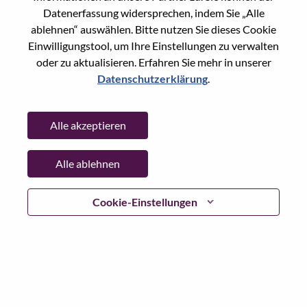
Datenerfassung widersprechen, indem Sie „Alle
Passwort
ablehnen“ auswählen. Bitte nutzen Sie dieses Cookie
Einwilligungstool, um Ihre Einstellungen zu verwalten
oder zu aktualisieren. Erfahren Sie mehr in unserer
Datenschutzerklärung
.
Anmelden
Alle akzeptieren
Passwort vergessen?
Alle ablehnen
Wenn Sie sich erst vor kurzem für eine offene Stelle
beworben haben, haben wir Ihre E-Mail in unserem
System gespeichert; bitte wählen Sie "Passwort
Cookie-Einstellungen
vergessen", um Ihr Passwort zurückzusetzen und sich
einzuloggen.
Wenn Sie Probleme beim Einloggen und/ oder bei der
Registrierung als neuer Benutzer haben, wenden Sie sich
bitte an unser HR-Team unter
hrsupport@lenovo.com
nd
teilen Sie uns die Einzelheiten Ihrer Fehlermeldung sowie