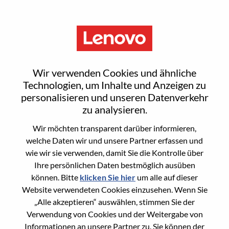
Menu
Sign In or Register for a new
Wir verwenden Cookies und ähnliche
user account
Technologien, um Inhalte und Anzeigen zu
personalisieren und unseren Datenverkehr
zu analysieren.
Wir möchten transparent darüber informieren,
welche Daten wir und unsere Partner erfassen und
wie wir sie verwenden, damit Sie die Kontrolle über
Bereits registrierter Benutzer
Ihre persönlichen Daten bestmöglich ausüben
können. Bitte
klicken Sie hier
um alle auf dieser
Anmeldung
Website verwendeten Cookies einzusehen. Wenn Sie
Nachname
„Alle akzeptieren“ auswählen, stimmen Sie der
Verwendung von Cookies und der Weitergabe von
Informationen an unsere Partner zu. Sie können der