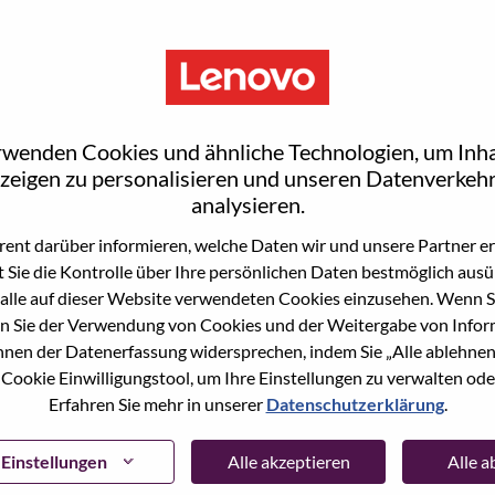
rwenden Cookies und ähnliche Technologien, um Inha
zeigen zu personalisieren und unseren Datenverkehr
analysieren.
ent darüber informieren, welche Daten wir und unsere Partner erf
 Sie die Kontrolle über Ihre persönlichen Daten bestmöglich ausü
ne Stelle beworben haben, haben wir Ihre E-Mail in
alle auf dieser Website verwendeten Cookies einzusehen. Wenn Si
ie "Passwort vergessen", um Ihr Passwort
n Sie der Verwendung von Cookies und der Weitergabe von Infor
önnen der Datenerfassung widersprechen, indem Sie „Alle ablehnen
 Cookie Einwilligungstool, um Ihre Einstellungen zu verwalten oder
 bei der Registrierung als neuer Benutzer haben,
Erfahren Sie mehr in unserer
Datenschutzerklärung
.
ter
hrsupport@lenovo.com
nd teilen Sie uns die
prechende Screenshots mit. Bitte geben Sie in der
ssue" an. Ein Mitglied unseres Teams wird sich nach
Einstellungen
Alle akzeptieren
Alle 