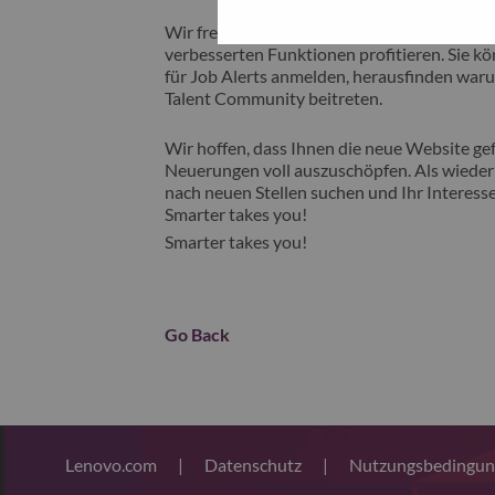
Wir freuen uns, Ihnen unsere neue Karrieres
verbesserten Funktionen profitieren. Sie kön
für Job Alerts anmelden, herausfinden waru
Talent Community beitreten.
Wir hoffen, dass Ihnen die neue Website gefä
Neuerungen voll auszuschöpfen. Als wiederk
nach neuen Stellen suchen und Ihr Interesse
Smarter takes you!
Smarter takes you!
Go Back
Lenovo.com
|
Datenschutz
|
Nutzungsbedingu