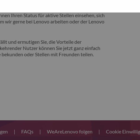
eite vorstellen zu können, auf der Sie von
nen Ihren Status für aktive Stellen einsehen, sich
m wir gerne bei Lenovo arbeiten oder der Lenovo
llt und ermutigen Sie, die Vorteile der
ehrender Nutzer können Sie jetzt ganz einfach
 bekunden oder Stellen mit Freunden teilen.
ngen
|
FAQs
|
WeAreLenovo folgen
|
Cookie Einwilli