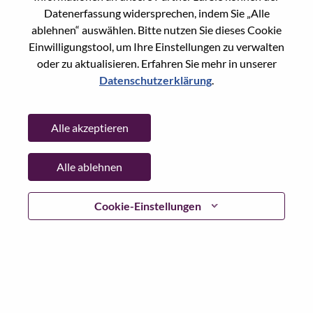
Datenerfassung widersprechen, indem Sie „Alle
Passwort
ablehnen“ auswählen. Bitte nutzen Sie dieses Cookie
Einwilligungstool, um Ihre Einstellungen zu verwalten
oder zu aktualisieren. Erfahren Sie mehr in unserer
Datenschutzerklärung
.
Anmelden
Alle akzeptieren
Passwort vergessen?
Alle ablehnen
Wenn Sie sich erst vor kurzem für eine offene Stelle
beworben haben, haben wir Ihre E-Mail in unserem
System gespeichert; bitte wählen Sie "Passwort
Cookie-Einstellungen
vergessen", um Ihr Passwort zurückzusetzen und sich
einzuloggen.
Wenn Sie Probleme beim Einloggen und/ oder bei der
Registrierung als neuer Benutzer haben, wenden Sie sich
bitte an unser HR-Team unter
hrsupport@lenovo.com
nd
teilen Sie uns die Einzelheiten Ihrer Fehlermeldung sowie