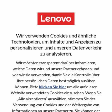
Menu
Sign In or Register for a new
Wir verwenden Cookies und ähnliche
user account
Technologien, um Inhalte und Anzeigen zu
personalisieren und unseren Datenverkehr
zu analysieren.
Wir möchten transparent darüber informieren,
welche Daten wir und unsere Partner erfassen und
wie wir sie verwenden, damit Sie die Kontrolle über
Bereits registrierter Benutzer
Ihre persönlichen Daten bestmöglich ausüben
können. Bitte
klicken Sie hier
um alle auf dieser
Anmeldung
Website verwendeten Cookies einzusehen. Wenn Sie
Nachname
„Alle akzeptieren“ auswählen, stimmen Sie der
Verwendung von Cookies und der Weitergabe von
Informationen an unsere Partner zu. Sie können der