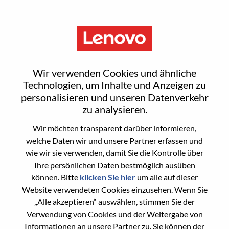
Menu
Sign In or Register for a new
Wir verwenden Cookies und ähnliche
user account
Technologien, um Inhalte und Anzeigen zu
personalisieren und unseren Datenverkehr
zu analysieren.
Wir möchten transparent darüber informieren,
welche Daten wir und unsere Partner erfassen und
wie wir sie verwenden, damit Sie die Kontrolle über
Bereits registrierter Benutzer
Ihre persönlichen Daten bestmöglich ausüben
können. Bitte
klicken Sie hier
um alle auf dieser
Anmeldung
Website verwendeten Cookies einzusehen. Wenn Sie
Nachname
„Alle akzeptieren“ auswählen, stimmen Sie der
Verwendung von Cookies und der Weitergabe von
Informationen an unsere Partner zu. Sie können der