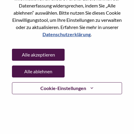
Datenerfassung widersprechen, indem Sie „Alle
Passwort
ablehnen“ auswählen. Bitte nutzen Sie dieses Cookie
Einwilligungstool, um Ihre Einstellungen zu verwalten
oder zu aktualisieren. Erfahren Sie mehr in unserer
Datenschutzerklärung
.
Anmelden
Alle akzeptieren
Passwort vergessen?
Alle ablehnen
Wenn Sie sich erst vor kurzem für eine offene Stelle
beworben haben, haben wir Ihre E-Mail in unserem
System gespeichert; bitte wählen Sie "Passwort
Cookie-Einstellungen
vergessen", um Ihr Passwort zurückzusetzen und sich
einzuloggen.
Wenn Sie Probleme beim Einloggen und/ oder bei der
Registrierung als neuer Benutzer haben, wenden Sie sich
bitte an unser HR-Team unter
hrsupport@lenovo.com
nd
teilen Sie uns die Einzelheiten Ihrer Fehlermeldung sowie