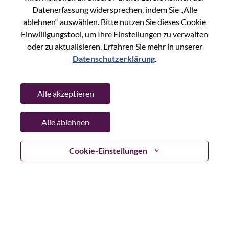
Datenerfassung widersprechen, indem Sie „Alle
Passwort
ablehnen“ auswählen. Bitte nutzen Sie dieses Cookie
Einwilligungstool, um Ihre Einstellungen zu verwalten
oder zu aktualisieren. Erfahren Sie mehr in unserer
Datenschutzerklärung
.
Anmelden
Alle akzeptieren
Passwort vergessen?
Alle ablehnen
Wenn Sie sich erst vor kurzem für eine offene Stelle
beworben haben, haben wir Ihre E-Mail in unserem
System gespeichert; bitte wählen Sie "Passwort
Cookie-Einstellungen
vergessen", um Ihr Passwort zurückzusetzen und sich
einzuloggen.
Wenn Sie Probleme beim Einloggen und/ oder bei der
Registrierung als neuer Benutzer haben, wenden Sie sich
bitte an unser HR-Team unter
hrsupport@lenovo.com
nd
teilen Sie uns die Einzelheiten Ihrer Fehlermeldung sowie