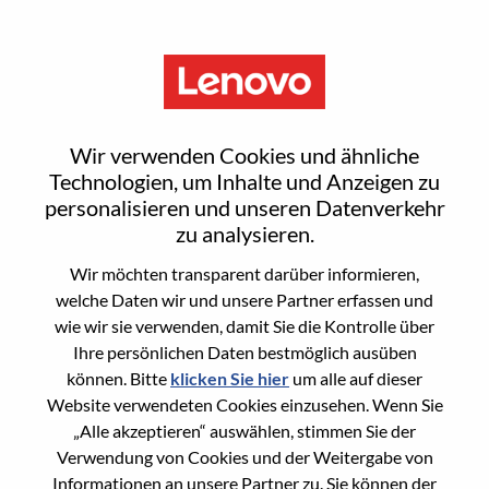
Menu
Sign In or Register for a new
Wir verwenden Cookies und ähnliche
user account
Technologien, um Inhalte und Anzeigen zu
personalisieren und unseren Datenverkehr
zu analysieren.
Wir möchten transparent darüber informieren,
welche Daten wir und unsere Partner erfassen und
wie wir sie verwenden, damit Sie die Kontrolle über
Bereits registrierter Benutzer
Ihre persönlichen Daten bestmöglich ausüben
können. Bitte
klicken Sie hier
um alle auf dieser
Anmeldung
Website verwendeten Cookies einzusehen. Wenn Sie
Nachname
„Alle akzeptieren“ auswählen, stimmen Sie der
Verwendung von Cookies und der Weitergabe von
Informationen an unsere Partner zu. Sie können der