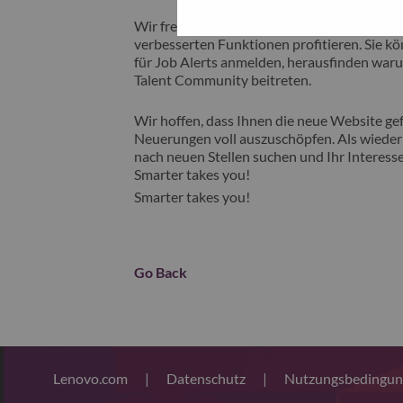
Wir freuen uns, Ihnen unsere neue Karrieres
verbesserten Funktionen profitieren. Sie kön
für Job Alerts anmelden, herausfinden waru
Talent Community beitreten.
Wir hoffen, dass Ihnen die neue Website gefä
Neuerungen voll auszuschöpfen. Als wiederk
nach neuen Stellen suchen und Ihr Interesse
Smarter takes you!
Smarter takes you!
Go Back
Lenovo.com
|
Datenschutz
|
Nutzungsbedingu