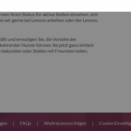
eite vorstellen zu können, auf der Sie von
nen Ihren Status für aktive Stellen einsehen, sich
m wir gerne bei Lenovo arbeiten oder der Lenovo
llt und ermutigen Sie, die Vorteile der
ehrender Nutzer können Sie jetzt ganz einfach
 bekunden oder Stellen mit Freunden teilen.
ngen
|
FAQs
|
WeAreLenovo folgen
|
Cookie Einwilli