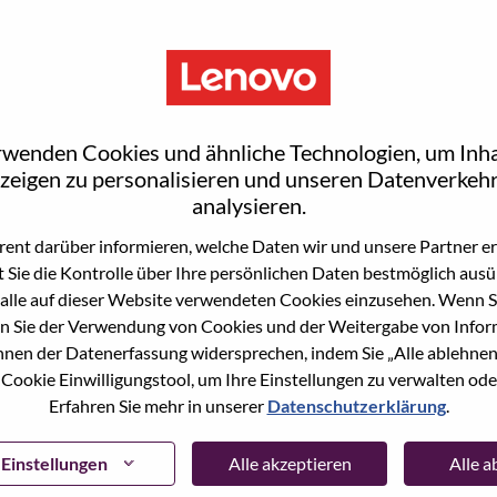
rwenden Cookies und ähnliche Technologien, um Inha
zeigen zu personalisieren und unseren Datenverkehr
analysieren.
ent darüber informieren, welche Daten wir und unsere Partner erf
 Sie die Kontrolle über Ihre persönlichen Daten bestmöglich ausü
ne Stelle beworben haben, haben wir Ihre E-Mail in
alle auf dieser Website verwendeten Cookies einzusehen. Wenn Si
ie "Passwort vergessen", um Ihr Passwort
n Sie der Verwendung von Cookies und der Weitergabe von Infor
önnen der Datenerfassung widersprechen, indem Sie „Alle ablehnen
 Cookie Einwilligungstool, um Ihre Einstellungen zu verwalten oder
 bei der Registrierung als neuer Benutzer haben,
Erfahren Sie mehr in unserer
Datenschutzerklärung
.
ter
hrsupport@lenovo.com
nd teilen Sie uns die
prechende Screenshots mit. Bitte geben Sie in der
ssue" an. Ein Mitglied unseres Teams wird sich nach
Einstellungen
Alle akzeptieren
Alle 