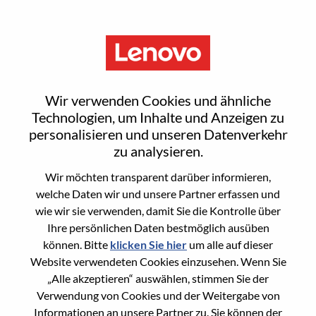
Menu
Sign In or Register for a new
Wir verwenden Cookies und ähnliche
user account
Technologien, um Inhalte und Anzeigen zu
personalisieren und unseren Datenverkehr
zu analysieren.
Wir möchten transparent darüber informieren,
welche Daten wir und unsere Partner erfassen und
wie wir sie verwenden, damit Sie die Kontrolle über
Bereits registrierter Benutzer
Ihre persönlichen Daten bestmöglich ausüben
können. Bitte
klicken Sie hier
um alle auf dieser
Anmeldung
Website verwendeten Cookies einzusehen. Wenn Sie
Nachname
„Alle akzeptieren“ auswählen, stimmen Sie der
Verwendung von Cookies und der Weitergabe von
Informationen an unsere Partner zu. Sie können der