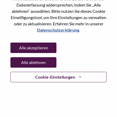
Datenerfassung widersprechen, indem Sie „Alle
Passwort
ablehnen“ auswählen. Bitte nutzen Sie dieses Cookie
Einwilligungstool, um Ihre Einstellungen zu verwalten
oder zu aktualisieren. Erfahren Sie mehr in unserer
Datenschutzerklärung
.
Anmelden
Alle akzeptieren
Passwort vergessen?
Alle ablehnen
Wenn Sie sich erst vor kurzem für eine offene Stelle
beworben haben, haben wir Ihre E-Mail in unserem
System gespeichert; bitte wählen Sie "Passwort
Cookie-Einstellungen
vergessen", um Ihr Passwort zurückzusetzen und sich
einzuloggen.
Wenn Sie Probleme beim Einloggen und/ oder bei der
Registrierung als neuer Benutzer haben, wenden Sie sich
bitte an unser HR-Team unter
hrsupport@lenovo.com
nd
teilen Sie uns die Einzelheiten Ihrer Fehlermeldung sowie