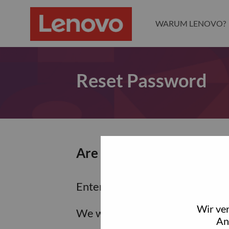
WARUM LENOVO?
Reset Password
Are you sure you want to
Enter the email address associa
Wir ve
We will email you a link to res
An