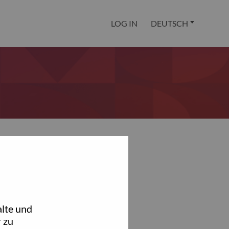
LOG IN
DEUTSCH
lte und
 zu