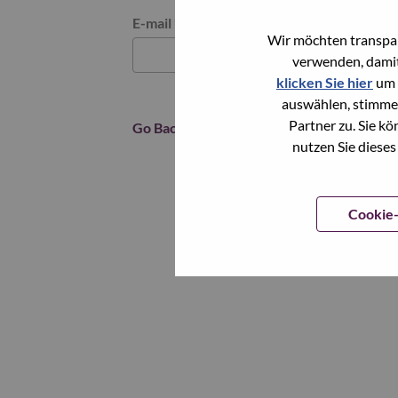
Reset password with your e-mail
E-mail
*
Wir möchten transpar
verwenden, damit
klicken Sie hier
um 
auswählen, stimme
Partner zu. Sie k
Go Back
nutzen Sie dieses
Cookie-