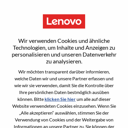
Menu
Reset password
Wir verwenden Cookies und ähnliche
Technologien, um Inhalte und Anzeigen zu
personalisieren und unseren Datenverkehr
Are you sure you want to reset your
zu analysieren.
password?
Wir möchten transparent darüber informieren,
welche Daten wir und unsere Partner erfassen und
wie wir sie verwenden, damit Sie die Kontrolle über
Enter the email address associated with your
Ihre persönlichen Daten bestmöglich ausüben
account, then click "Continue".
können. Bitte
klicken Sie hier
um alle auf dieser
Website verwendeten Cookies einzusehen. Wenn Sie
We will email you a link to reset your
„Alle akzeptieren“ auswählen, stimmen Sie der
password.
Verwendung von Cookies und der Weitergabe von
Informationen an unsere Partner zu. Sie können der