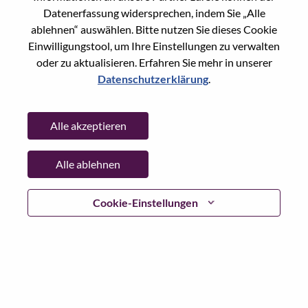
Reset password with your e-mail
E-mail
*
Datenerfassung widersprechen, indem Sie „Alle
ablehnen“ auswählen. Bitte nutzen Sie dieses Cookie
Einwilligungstool, um Ihre Einstellungen zu verwalten
oder zu aktualisieren. Erfahren Sie mehr in unserer
Datenschutzerklärung
.
Continue
Alle akzeptieren
Go Back
Alle ablehnen
Lenovo.com
Cookie-Einstellungen
Datenschutz
|
Nutzungsbedingungen
|
FAQs
WeAreLenovo folgen
|
Cookie
Einwilligungstool