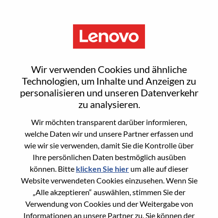
Menu
Reset password
Wir verwenden Cookies und ähnliche
Technologien, um Inhalte und Anzeigen zu
personalisieren und unseren Datenverkehr
Are you sure you want to reset your
zu analysieren.
password?
Wir möchten transparent darüber informieren,
welche Daten wir und unsere Partner erfassen und
wie wir sie verwenden, damit Sie die Kontrolle über
Enter the email address associated with your
Ihre persönlichen Daten bestmöglich ausüben
account, then click "Continue".
können. Bitte
klicken Sie hier
um alle auf dieser
Website verwendeten Cookies einzusehen. Wenn Sie
We will email you a link to reset your
„Alle akzeptieren“ auswählen, stimmen Sie der
password.
Verwendung von Cookies und der Weitergabe von
Informationen an unsere Partner zu. Sie können der