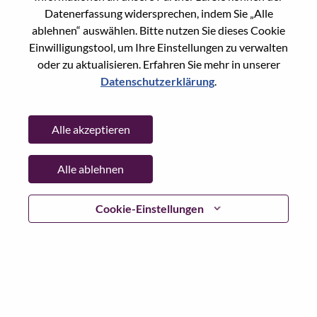
Reset password with your e-mail
E-mail
*
Datenerfassung widersprechen, indem Sie „Alle
ablehnen“ auswählen. Bitte nutzen Sie dieses Cookie
Einwilligungstool, um Ihre Einstellungen zu verwalten
oder zu aktualisieren. Erfahren Sie mehr in unserer
Datenschutzerklärung
.
Continue
Alle akzeptieren
Go Back
Alle ablehnen
Lenovo.com
Cookie-Einstellungen
Datenschutz
|
Nutzungsbedingungen
|
FAQs
WeAreLenovo folgen
|
Cookie
Einwilligungstool