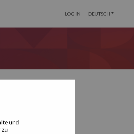
LOG IN
DEUTSCH
lte und
 zu