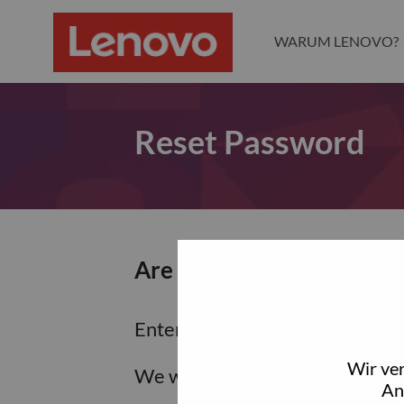
WARUM LENOVO?
Reset Password
Are you sure you want to
Enter the email address associa
Wir ve
We will email you a link to res
An