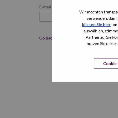
Reset password with your e-mail
E-mail
*
Wir möchten transpar
verwenden, damit
klicken Sie hier
um 
auswählen, stimme
Partner zu. Sie k
Go Back
nutzen Sie dieses
Cookie-