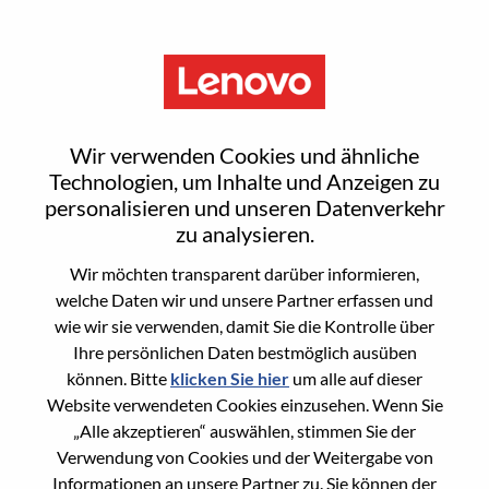
Menu
Reset password
Wir verwenden Cookies und ähnliche
Technologien, um Inhalte und Anzeigen zu
personalisieren und unseren Datenverkehr
Are you sure you want to reset your
zu analysieren.
password?
Wir möchten transparent darüber informieren,
welche Daten wir und unsere Partner erfassen und
wie wir sie verwenden, damit Sie die Kontrolle über
Enter the email address associated with your
Ihre persönlichen Daten bestmöglich ausüben
account, then click "Continue".
können. Bitte
klicken Sie hier
um alle auf dieser
Website verwendeten Cookies einzusehen. Wenn Sie
We will email you a link to reset your
„Alle akzeptieren“ auswählen, stimmen Sie der
password.
Verwendung von Cookies und der Weitergabe von
Informationen an unsere Partner zu. Sie können der