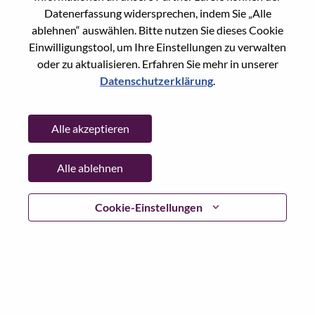
Reset password with your e-mail
E-mail
*
Datenerfassung widersprechen, indem Sie „Alle
ablehnen“ auswählen. Bitte nutzen Sie dieses Cookie
Einwilligungstool, um Ihre Einstellungen zu verwalten
oder zu aktualisieren. Erfahren Sie mehr in unserer
Datenschutzerklärung
.
Continue
Alle akzeptieren
Go Back
Alle ablehnen
Lenovo.com
Cookie-Einstellungen
Datenschutz
|
Nutzungsbedingungen
|
FAQs
WeAreLenovo folgen
|
Cookie
Einwilligungstool