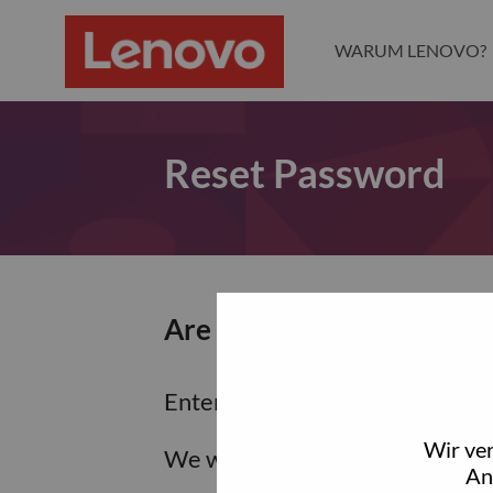
WARUM LENOVO?
Reset Password
Are you sure you want to
Enter the email address associa
Wir ve
We will email you a link to res
An