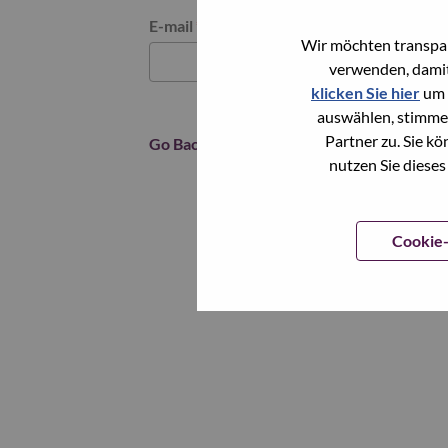
Reset password with your e-mail
E-mail
*
Wir möchten transpar
verwenden, damit
klicken Sie hier
um 
auswählen, stimme
Partner zu. Sie k
Go Back
nutzen Sie dieses
Cookie-