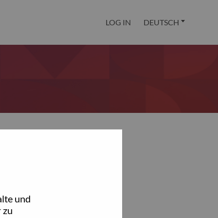
LOG IN
DEUTSCH
lte und
 zu