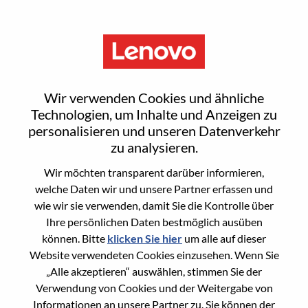
Menu
Reset password
Wir verwenden Cookies und ähnliche
Technologien, um Inhalte und Anzeigen zu
personalisieren und unseren Datenverkehr
Are you sure you want to reset your
zu analysieren.
password?
Wir möchten transparent darüber informieren,
welche Daten wir und unsere Partner erfassen und
wie wir sie verwenden, damit Sie die Kontrolle über
Enter the email address associated with your
Ihre persönlichen Daten bestmöglich ausüben
account, then click "Continue".
können. Bitte
klicken Sie hier
um alle auf dieser
Website verwendeten Cookies einzusehen. Wenn Sie
We will email you a link to reset your
„Alle akzeptieren“ auswählen, stimmen Sie der
password.
Verwendung von Cookies und der Weitergabe von
Informationen an unsere Partner zu. Sie können der