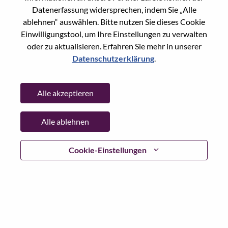
Reset password with your e-mail
E-mail
*
Datenerfassung widersprechen, indem Sie „Alle
ablehnen“ auswählen. Bitte nutzen Sie dieses Cookie
Einwilligungstool, um Ihre Einstellungen zu verwalten
oder zu aktualisieren. Erfahren Sie mehr in unserer
Datenschutzerklärung
.
Continue
Alle akzeptieren
Go Back
Alle ablehnen
Lenovo.com
Cookie-Einstellungen
Datenschutz
|
Nutzungsbedingungen
|
FAQs
WeAreLenovo folgen
|
Cookie
Einwilligungstool