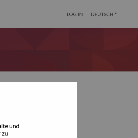
LOG IN
DEUTSCH
lte und
 zu