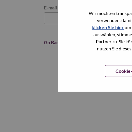
Reset password with your e-mail
E-mail
*
Wir möchten transpar
verwenden, damit
klicken Sie hier
um 
auswählen, stimme
Partner zu. Sie k
Go Back
nutzen Sie dieses
Cookie-