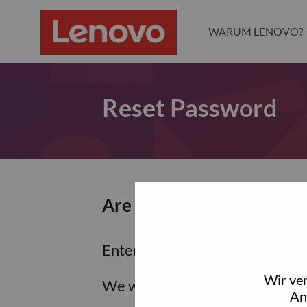
WARUM LENOVO?
Reset Password
Are you sure you want to
Enter the email address associa
Wir ve
We will email you a link to res
An