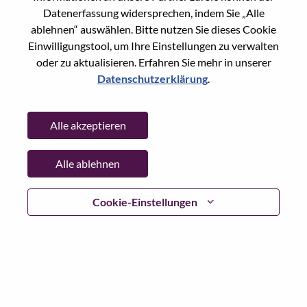
Reset password with your e-mail
E-mail
*
Datenerfassung widersprechen, indem Sie „Alle
ablehnen“ auswählen. Bitte nutzen Sie dieses Cookie
Einwilligungstool, um Ihre Einstellungen zu verwalten
oder zu aktualisieren. Erfahren Sie mehr in unserer
Datenschutzerklärung
.
Continue
Alle akzeptieren
Go Back
Alle ablehnen
Lenovo.com
Cookie-Einstellungen
Datenschutz
|
Nutzungsbedingungen
|
FAQs
WeAreLenovo folgen
|
Cookie
Einwilligungstool