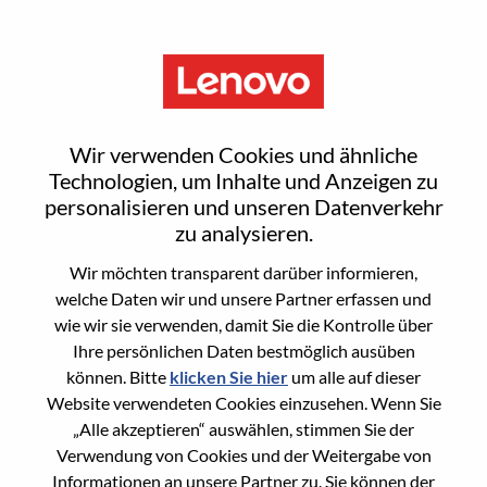
Menu
Reset password
Wir verwenden Cookies und ähnliche
Technologien, um Inhalte und Anzeigen zu
personalisieren und unseren Datenverkehr
Are you sure you want to reset your
zu analysieren.
password?
Wir möchten transparent darüber informieren,
welche Daten wir und unsere Partner erfassen und
wie wir sie verwenden, damit Sie die Kontrolle über
Enter the email address associated with your
Ihre persönlichen Daten bestmöglich ausüben
account, then click "Continue".
können. Bitte
klicken Sie hier
um alle auf dieser
Website verwendeten Cookies einzusehen. Wenn Sie
We will email you a link to reset your
„Alle akzeptieren“ auswählen, stimmen Sie der
password.
Verwendung von Cookies und der Weitergabe von
Informationen an unsere Partner zu. Sie können der