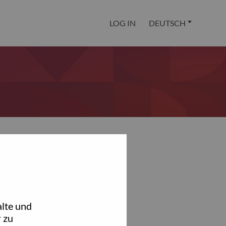
LOG IN
DEUTSCH
lte und
 zu