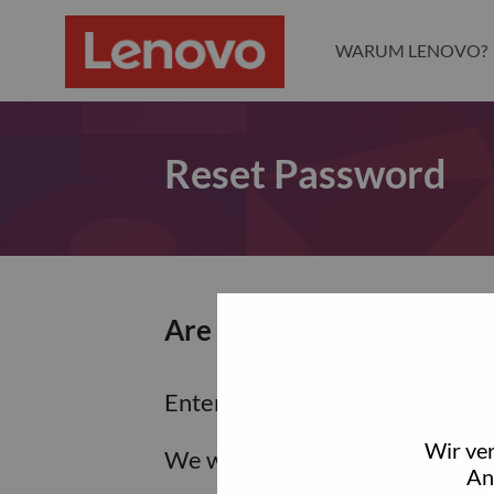
WARUM LENOVO?
Reset Password
Are you sure you want to
Enter the email address associa
Wir ve
We will email you a link to res
An