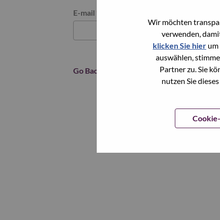
Reset password with your e-mail
E-mail
*
Wir möchten transpar
verwenden, damit
klicken Sie hier
um 
auswählen, stimme
Partner zu. Sie k
Go Back
nutzen Sie dieses
Cookie-