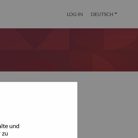
LOG IN
DEUTSCH
lte und
 zu