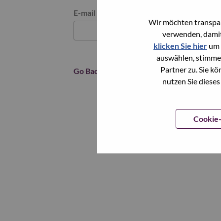
Reset password with your e-mail
E-mail
*
Wir möchten transpar
verwenden, damit
klicken Sie hier
um 
auswählen, stimme
Partner zu. Sie k
Go Back
nutzen Sie dieses
Cookie-