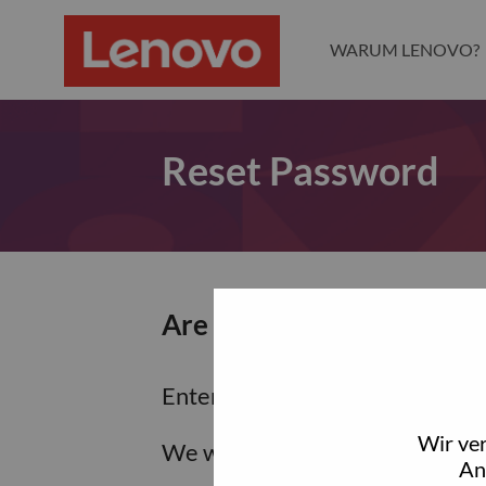
WARUM LENOVO?
Reset Password
Are you sure you want to
Enter the email address associa
Wir ve
We will email you a link to res
An