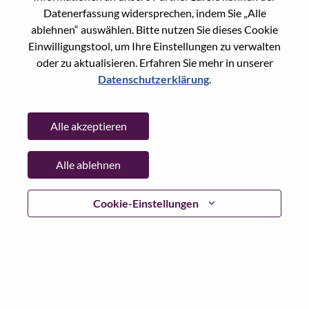
Reset password with your e-mail
E-mail
*
Datenerfassung widersprechen, indem Sie „Alle
ablehnen“ auswählen. Bitte nutzen Sie dieses Cookie
Einwilligungstool, um Ihre Einstellungen zu verwalten
oder zu aktualisieren. Erfahren Sie mehr in unserer
Datenschutzerklärung
.
Continue
Alle akzeptieren
Go Back
Alle ablehnen
Lenovo.com
Cookie-Einstellungen
Datenschutz
|
Nutzungsbedingungen
|
FAQs
WeAreLenovo folgen
|
Cookie
Einwilligungstool