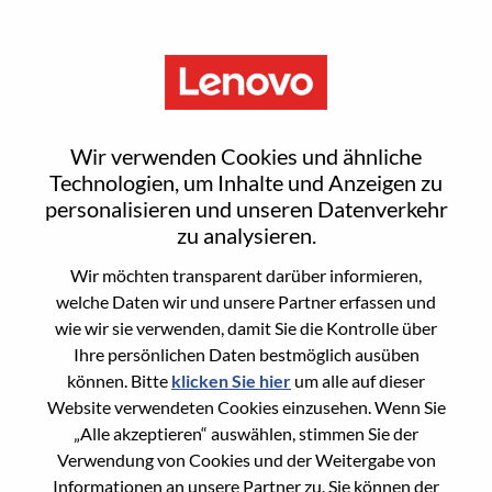
Menu
Reset password
Wir verwenden Cookies und ähnliche
Technologien, um Inhalte und Anzeigen zu
personalisieren und unseren Datenverkehr
Are you sure you want to reset your
zu analysieren.
password?
Wir möchten transparent darüber informieren,
welche Daten wir und unsere Partner erfassen und
wie wir sie verwenden, damit Sie die Kontrolle über
Enter the email address associated with your
Ihre persönlichen Daten bestmöglich ausüben
account, then click "Continue".
können. Bitte
klicken Sie hier
um alle auf dieser
Website verwendeten Cookies einzusehen. Wenn Sie
We will email you a link to reset your
„Alle akzeptieren“ auswählen, stimmen Sie der
password.
Verwendung von Cookies und der Weitergabe von
Informationen an unsere Partner zu. Sie können der