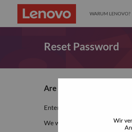
WARUM LENOVO?
Reset Password
Are you sure you want to
Enter the email address associa
Wir ve
We will email you a link to res
An