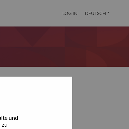
LOG IN
DEUTSCH
lte und
 zu