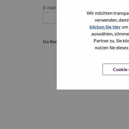
Reset password with your e-mail
E-mail
*
Wir möchten transpar
verwenden, damit
klicken Sie hier
um 
auswählen, stimme
Partner zu. Sie k
Go Back
nutzen Sie dieses
Cookie-