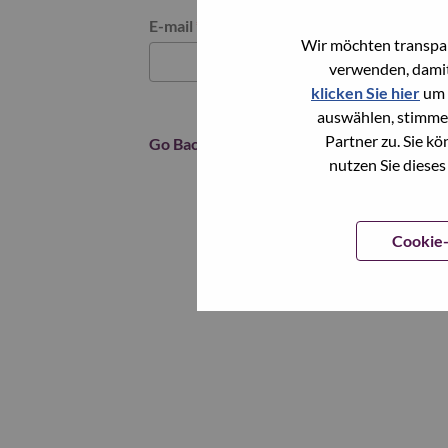
Reset password with your e-mail
E-mail
*
Wir möchten transpar
verwenden, damit
klicken Sie hier
um 
auswählen, stimme
Partner zu. Sie k
Go Back
nutzen Sie dieses
Cookie-