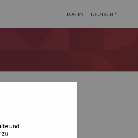
LOG IN
DEUTSCH
lte und
 zu