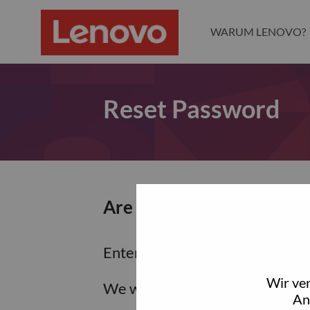
WARUM LENOVO?
Reset Password
Are you sure you want to
Enter the email address associa
Wir ve
We will email you a link to res
An