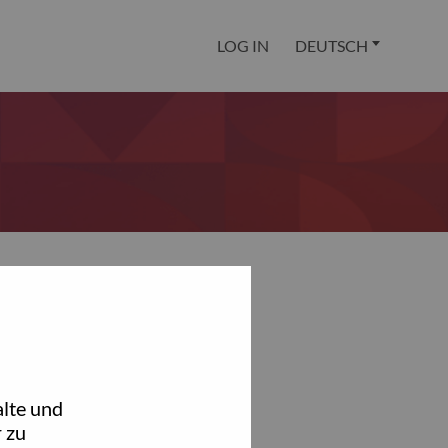
LOG IN
DEUTSCH
lte und
 zu