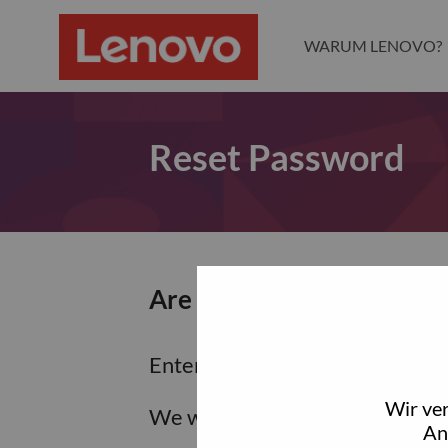
WARUM LENOVO?
Reset Password
Are you sure you want to
Enter the email address associa
Wir ve
We will email you a link to res
An