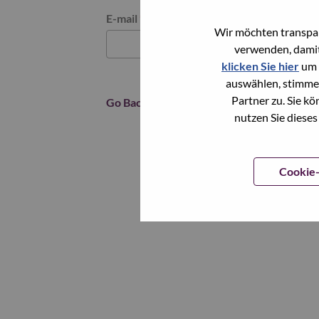
Reset password with your e-mail
E-mail
*
Wir möchten transpar
verwenden, damit
klicken Sie hier
um 
auswählen, stimme
Partner zu. Sie k
Go Back
nutzen Sie dieses
Cookie-