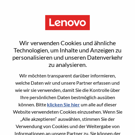
Menu
Reset password
Wir verwenden Cookies und ähnliche
Technologien, um Inhalte und Anzeigen zu
personalisieren und unseren Datenverkehr
Are you sure you want to reset your
zu analysieren.
password?
Wir möchten transparent darüber informieren,
welche Daten wir und unsere Partner erfassen und
wie wir sie verwenden, damit Sie die Kontrolle über
Enter the email address associated with your
Ihre persönlichen Daten bestmöglich ausüben
account, then click "Continue".
können. Bitte
klicken Sie hier
um alle auf dieser
Website verwendeten Cookies einzusehen. Wenn Sie
We will email you a link to reset your
„Alle akzeptieren“ auswählen, stimmen Sie der
password.
Verwendung von Cookies und der Weitergabe von
Informationen an unsere Partner zu. Sie können der