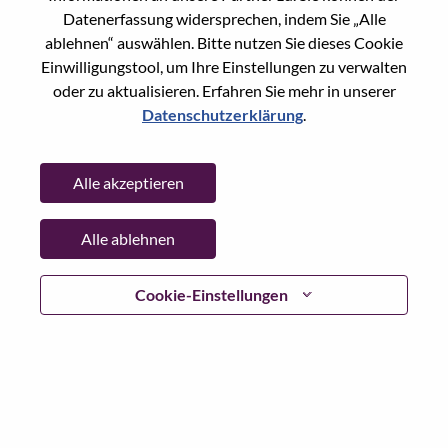
Reset password with your e-mail
E-mail
*
Datenerfassung widersprechen, indem Sie „Alle
ablehnen“ auswählen. Bitte nutzen Sie dieses Cookie
Einwilligungstool, um Ihre Einstellungen zu verwalten
oder zu aktualisieren. Erfahren Sie mehr in unserer
Datenschutzerklärung
.
Continue
Alle akzeptieren
Go Back
Alle ablehnen
Lenovo.com
Cookie-Einstellungen
Datenschutz
|
Nutzungsbedingungen
|
FAQs
WeAreLenovo folgen
|
Cookie
Einwilligungstool