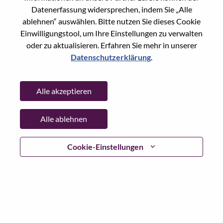
Reset password with your e-mail
E-mail
*
Datenerfassung widersprechen, indem Sie „Alle
ablehnen“ auswählen. Bitte nutzen Sie dieses Cookie
Einwilligungstool, um Ihre Einstellungen zu verwalten
oder zu aktualisieren. Erfahren Sie mehr in unserer
Datenschutzerklärung
.
Continue
Alle akzeptieren
Go Back
Alle ablehnen
Lenovo.com
Cookie-Einstellungen
Datenschutz
|
Nutzungsbedingungen
|
FAQs
WeAreLenovo folgen
|
Cookie
Einwilligungstool