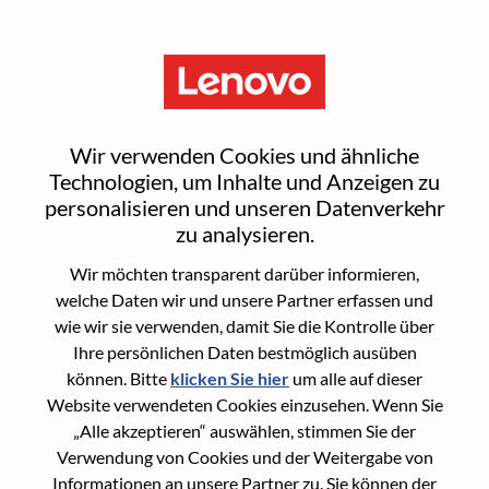
Menu
Reset password
Wir verwenden Cookies und ähnliche
Technologien, um Inhalte und Anzeigen zu
personalisieren und unseren Datenverkehr
Are you sure you want to reset your
zu analysieren.
password?
Wir möchten transparent darüber informieren,
welche Daten wir und unsere Partner erfassen und
wie wir sie verwenden, damit Sie die Kontrolle über
Enter the email address associated with your
Ihre persönlichen Daten bestmöglich ausüben
account, then click "Continue".
können. Bitte
klicken Sie hier
um alle auf dieser
Website verwendeten Cookies einzusehen. Wenn Sie
We will email you a link to reset your
„Alle akzeptieren“ auswählen, stimmen Sie der
password.
Verwendung von Cookies und der Weitergabe von
Informationen an unsere Partner zu. Sie können der