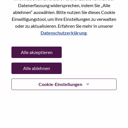
Reset password with your e-mail
E-mail
*
Datenerfassung widersprechen, indem Sie „Alle
ablehnen“ auswählen. Bitte nutzen Sie dieses Cookie
Einwilligungstool, um Ihre Einstellungen zu verwalten
oder zu aktualisieren. Erfahren Sie mehr in unserer
Datenschutzerklärung
.
Continue
Alle akzeptieren
Go Back
Alle ablehnen
Lenovo.com
Cookie-Einstellungen
Datenschutz
|
Nutzungsbedingungen
|
FAQs
WeAreLenovo folgen
|
Cookie
Einwilligungstool