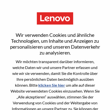
Menu
Reset password
Wir verwenden Cookies und ähnliche
Technologien, um Inhalte und Anzeigen zu
personalisieren und unseren Datenverkehr
Are you sure you want to reset your
zu analysieren.
password?
Wir möchten transparent darüber informieren,
welche Daten wir und unsere Partner erfassen und
wie wir sie verwenden, damit Sie die Kontrolle über
Enter the email address associated with your
Ihre persönlichen Daten bestmöglich ausüben
account, then click "Continue".
können. Bitte
klicken Sie hier
um alle auf dieser
Website verwendeten Cookies einzusehen. Wenn Sie
We will email you a link to reset your
„Alle akzeptieren“ auswählen, stimmen Sie der
password.
Verwendung von Cookies und der Weitergabe von
Informationen an unsere Partner zu. Sie können der