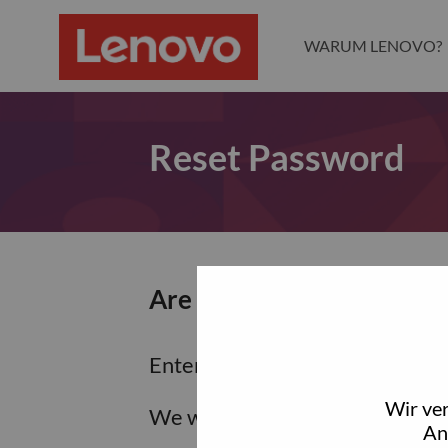
WARUM LENOVO?
Reset Password
Are you sure you want to
Enter the email address associa
Wir ve
We will email you a link to res
An