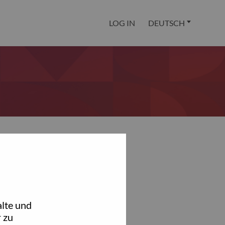
LOG IN
DEUTSCH
lte und
 zu