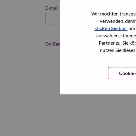
Reset password with your e-mail
E-mail
*
Wir möchten transpar
verwenden, damit
klicken Sie hier
um 
auswählen, stimme
Partner zu. Sie k
Go Back
nutzen Sie dieses
Cookie-