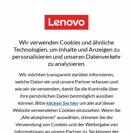
Menu
Reset password
Wir verwenden Cookies und ähnliche
Technologien, um Inhalte und Anzeigen zu
personalisieren und unseren Datenverkehr
Are you sure you want to reset your
zu analysieren.
password?
Wir möchten transparent darüber informieren,
welche Daten wir und unsere Partner erfassen und
wie wir sie verwenden, damit Sie die Kontrolle über
Enter the email address associated with your
Ihre persönlichen Daten bestmöglich ausüben
account, then click "Continue".
können. Bitte
klicken Sie hier
um alle auf dieser
Website verwendeten Cookies einzusehen. Wenn Sie
We will email you a link to reset your
„Alle akzeptieren“ auswählen, stimmen Sie der
password.
Verwendung von Cookies und der Weitergabe von
Informationen an unsere Partner zu. Sie können der