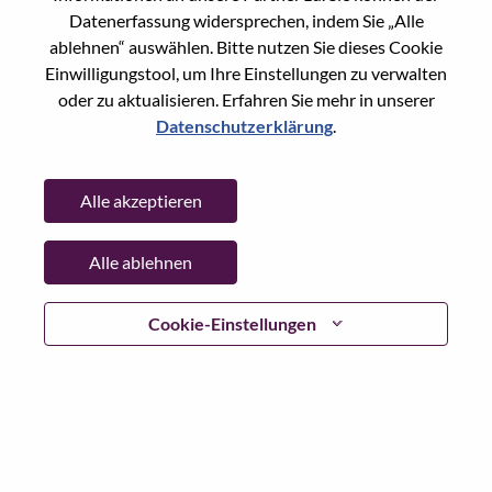
Reset password with your e-mail
E-mail
*
Datenerfassung widersprechen, indem Sie „Alle
ablehnen“ auswählen. Bitte nutzen Sie dieses Cookie
Einwilligungstool, um Ihre Einstellungen zu verwalten
oder zu aktualisieren. Erfahren Sie mehr in unserer
Datenschutzerklärung
.
Continue
Alle akzeptieren
Go Back
Alle ablehnen
Lenovo.com
Cookie-Einstellungen
Datenschutz
|
Nutzungsbedingungen
|
FAQs
WeAreLenovo folgen
|
Cookie
Einwilligungstool