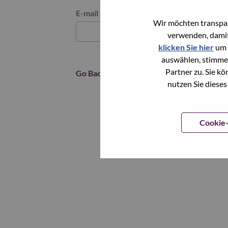
Reset password with your e-mail
E-mail
*
Wir möchten transpar
verwenden, damit
klicken Sie hier
um 
auswählen, stimme
Partner zu. Sie k
Go Back
nutzen Sie dieses
Cookie-