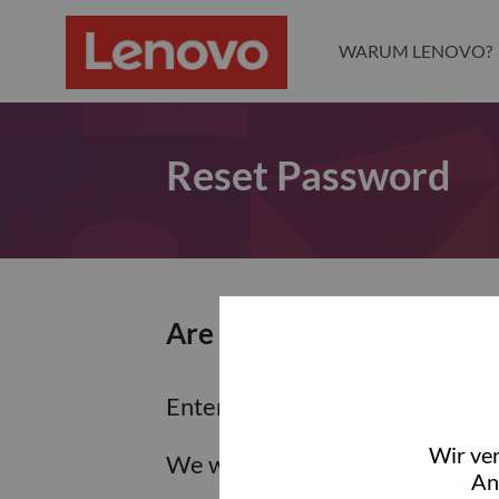
WARUM LENOVO?
Reset Password
Are you sure you want to
Enter the email address associa
Wir ve
We will email you a link to res
An