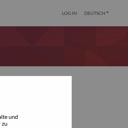
LOG IN
DEUTSCH
lte und
 zu