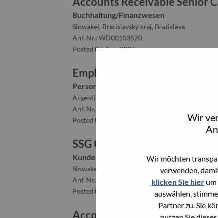
Accounts Receivable Senior Co
Buchhaltung/Finanzwesen
Slowakei, Bratislavský kraj, Bratislava
Anf. Nr.: WD00103520
Posted 07-Aug-2026
Employee Relations Specialist
Personalwesen
Argentinien, Capital Federal, CABA
Anf. Nr.: WD00100551
Wir ve
Posted 07-Aug-2026
An
SSG Customer Experience Spec
Kundenerfahrung
Wir möchten transpar
Slowakei, Bratislavský kraj, Bratislava
verwenden, damit
Anf. Nr.: WD00102728
klicken Sie hier
um 
Posted 07-Aug-2026
auswählen, stimme
Partner zu. Sie k
Account Manager
nutzen Sie dieses