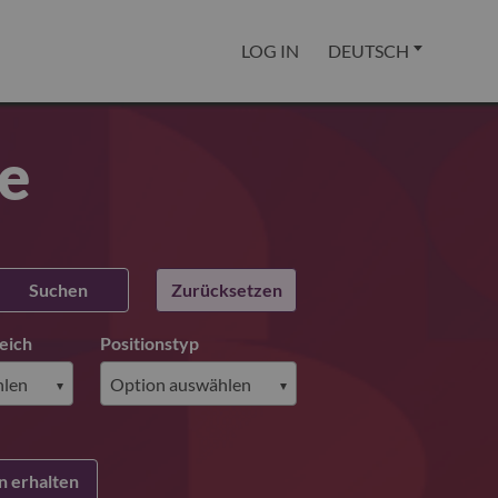
LOG IN
DEUTSCH
ie
Suchen
Zurücksetzen
eich
Positionstyp
 erhalten