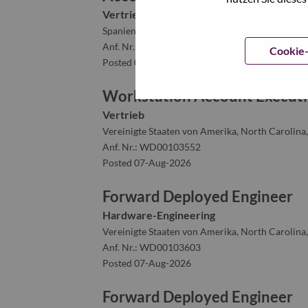
Vertrieb
Spanien, Madrid, Madrid
Anf. Nr.: WD00103590
Cookie-
Posted 07-Aug-2026
Workstation Account Executi
Vertrieb
Vereinigte Staaten von Amerika, North Carolina,
Anf. Nr.: WD00103552
Posted 07-Aug-2026
Forward Deployed Engineer
Hardware-Engineering
Vereinigte Staaten von Amerika, North Carolina,
Anf. Nr.: WD00103603
Posted 07-Aug-2026
Forward Deployed Engineer