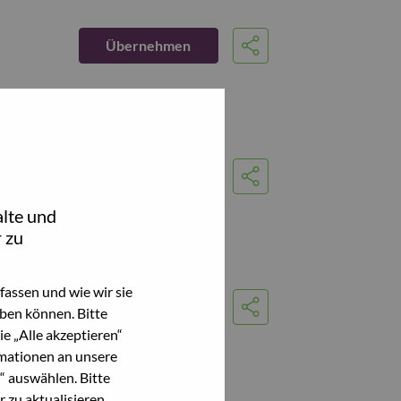
Übernehmen
Share
Übernehmen
Share
lte und
 zu
assen und wie wir sie
Übernehmen
ben können. Bitte
Share
e „Alle akzeptieren“
mationen an unsere
“ auswählen. Bitte
 zu aktualisieren.