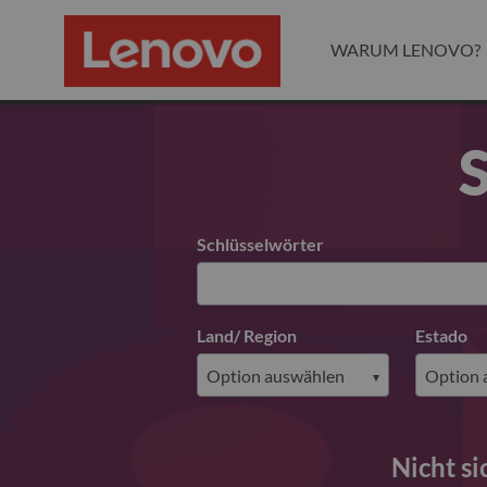
WARUM LENOVO?
S
Search for open positions
Schlüsselwörter
Land/ Region
Estado
Nicht si