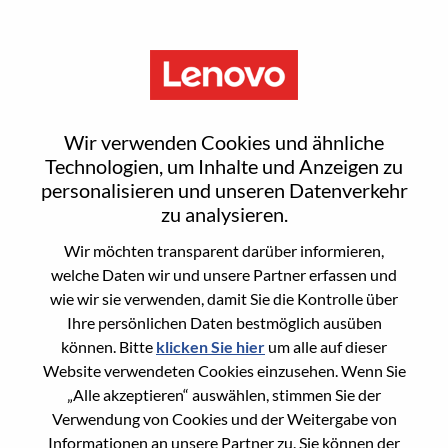
Menu
Smarter braucht Sie
Wir verwenden Cookies und ähnliche
Technologien, um Inhalte und Anzeigen zu
personalisieren und unseren Datenverkehr
Nicht sicher, wo Sie anfangen sollen?
zu analysieren.
Empfehlungen erhalten
Wir möchten transparent darüber informieren,
welche Daten wir und unsere Partner erfassen und
wie wir sie verwenden, damit Sie die Kontrolle über
Search for open positions
Ihre persönlichen Daten bestmöglich ausüben
Search for open positions
können. Bitte
klicken Sie hier
um alle auf dieser
Website verwendeten Cookies einzusehen. Wenn Sie
1-10 of
Sortieren nach
1
2
3
4
5
6
Weiter >>
233 jobs
„Alle akzeptieren“ auswählen, stimmen Sie der
Verwendung von Cookies und der Weitergabe von
Informationen an unsere Partner zu. Sie können der