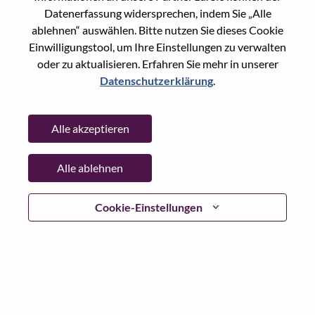
Accounts Receivable Senior Coordinator
Datenerfassung widersprechen, indem Sie „Alle
ablehnen“ auswählen. Bitte nutzen Sie dieses Cookie
(maternity backfill)
Einwilligungstool, um Ihre Einstellungen zu verwalten
Buchhaltung/Finanzwesen
oder zu aktualisieren. Erfahren Sie mehr in unserer
Slowakei, Bratislavský kraj, Bratislava
Datenschutzerklärung
.
Anf. Nr.: WD00103520
Posted 07-Aug-2026
Alle akzeptieren
Übernehmen
Shar
Alle ablehnen
SSG Customer Experience Specialist
Cookie-Einstellungen
Kundenerfahrung
Slowakei, Bratislavský kraj, Bratislava
Anf. Nr.: WD00102728
Posted 07-Aug-2026
Übernehmen
Shar