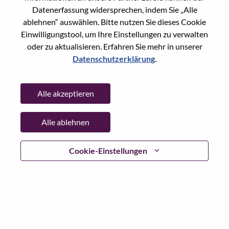
Global Product Manager – Workstation Graphics
Datenerfassung widersprechen, indem Sie „Alle
ablehnen“ auswählen. Bitte nutzen Sie dieses Cookie
Vereinigte Staaten von Amerika, North Carolina, Morrisville
Einwilligungstool, um Ihre Einstellungen zu verwalten
Anf. Nr.: WD00101559
Posted 07-Aug-2026
oder zu aktualisieren. Erfahren Sie mehr in unserer
Datenschutzerklärung
.
Übernehmen
Shar
Alle akzeptieren
Workstation Account Executive - K12
Alle ablehnen
Vertrieb
Vereinigte Staaten von Amerika, North Carolina, Morrisville
Anf. Nr.: WD00103552
Cookie-Einstellungen
Posted 07-Aug-2026
Übernehmen
Shar