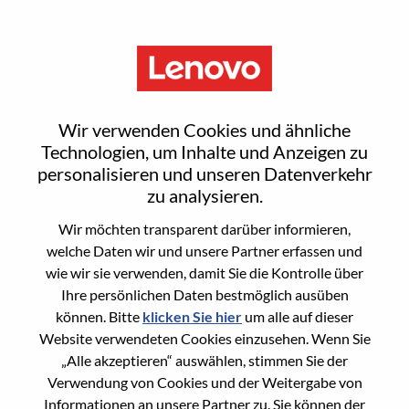
Menu
Smarter braucht Sie
Wir verwenden Cookies und ähnliche
Technologien, um Inhalte und Anzeigen zu
personalisieren und unseren Datenverkehr
Nicht sicher, wo Sie anfangen sollen?
zu analysieren.
Empfehlungen erhalten
Wir möchten transparent darüber informieren,
welche Daten wir und unsere Partner erfassen und
wie wir sie verwenden, damit Sie die Kontrolle über
Search for open positions
Ihre persönlichen Daten bestmöglich ausüben
Search for open positions
können. Bitte
klicken Sie hier
um alle auf dieser
Website verwendeten Cookies einzusehen. Wenn Sie
1-10 of
Sortieren nach
1
2
3
4
5
6
Weiter >>
237 jobs
„Alle akzeptieren“ auswählen, stimmen Sie der
Verwendung von Cookies und der Weitergabe von
Informationen an unsere Partner zu. Sie können der