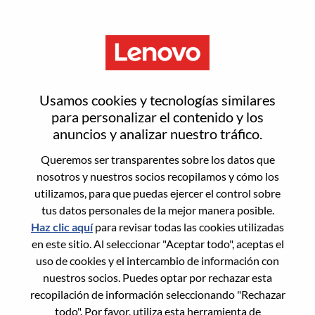
Menú
Senior Customer Program
Usamos cookies y tecnologías similares
Manager – CSP Accounts
para personalizar el contenido y los
anuncios y analizar nuestro tráfico.
Queremos ser transparentes sobre los datos que
nosotros y nuestros socios recopilamos y cómo los
utilizamos, para que puedas ejercer el control sobre
tus datos personales de la mejor manera posible.
General Information
Haz clic aquí
para revisar todas las cookies utilizadas
en este sitio. Al seleccionar "Aceptar todo", aceptas el
Req #
WD00099458
uso de cookies y el intercambio de información con
Career Area:
Ingeniería de hardware
nuestros socios. Puedes optar por rechazar esta
recopilación de información seleccionando "Rechazar
Country/Region:
Estados Unidos de América
todo". Por favor, utiliza esta herramienta de