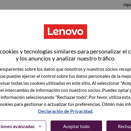
sig
ookies y tecnologías similares para personalizar el 
y los anuncios y analizar nuestro tráfico.
nsparentes sobre los datos que nosotros y nuestros socios recop
que puedas ejercer el control sobre tus datos personales de la mej
visar todas las cookies utilizadas en este sitio. Al seleccionar "Ace
 el intercambio de información con nuestros socios. Puedes optar 
to vacante actual, tenemos su correo electrónico
lvidó su contraseña?" para restablecer e iniciar
 información seleccionando "Rechazar todo". Por favor, utiliza est
ookies para gestionar o actualizar tus preferencias. Obtén más in
Declaración de Privacidad
.
egistrarte como nuevo usuario, comunícate con
support@lenovo.com
con los detalles del error y
ciones avanzadas
Aceptar todo
Recha
ncluye "Problema de inicio de sesión del