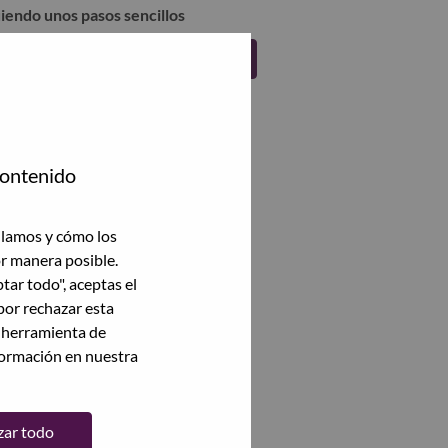
uiendo unos pasos sencillos
Regístrate
contenido
ilamos y cómo los
or manera posible.
ptar todo", aceptas el
por rechazar esta
a herramienta de
formación en nuestra
zar todo