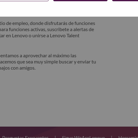
trónico. Un miembro de nuestro equipo se
después de la revisión.
io de empleo, donde disfrutarás de funciones
ara funciones activas, suscribete a alertas de
ar en Lenovo o unirse a Lenovo Talent
alentamos a aprovechar al máximo las
hacemos que sea muy simple buscar y enviar tu
bajos con amigos.
Preguntas Frecuentes
|
Sigue WeAreLenovo
|
Herramie