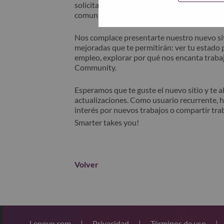
solicitante" en el asunto de su correo elec
comunicará contigo para obtener asistencia 
Nos complace presentarte nuestro nuevo sit
mejoradas que te permitirán: ver tu estado p
empleo, explorar por qué nos encanta trabaj
Community.
Esperamos que te guste el nuevo sitio y te 
actualizaciones. Como usuario recurrente, 
interés por nuevos trabajos o compartir tra
Smarter takes you!
Volver
Lenovo.com
|
Privacidad
|
Términos de uso
|