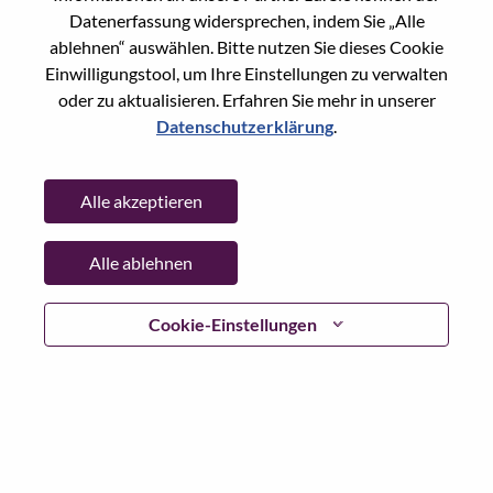
Datenerfassung widersprechen, indem Sie „Alle
Passwort
ablehnen“ auswählen. Bitte nutzen Sie dieses Cookie
Einwilligungstool, um Ihre Einstellungen zu verwalten
oder zu aktualisieren. Erfahren Sie mehr in unserer
Datenschutzerklärung
.
Anmelden
Alle akzeptieren
Passwort vergessen?
Alle ablehnen
Wenn Sie sich erst vor kurzem für eine offene Stelle
beworben haben, haben wir Ihre E-Mail in unserem
System gespeichert; bitte wählen Sie "Passwort
Cookie-Einstellungen
vergessen", um Ihr Passwort zurückzusetzen und sich
einzuloggen.
Wenn Sie Probleme beim Einloggen und/ oder bei der
Registrierung als neuer Benutzer haben, wenden Sie sich
bitte an unser HR-Team unter
hrsupport@lenovo.com
nd
teilen Sie uns die Einzelheiten Ihrer Fehlermeldung sowie