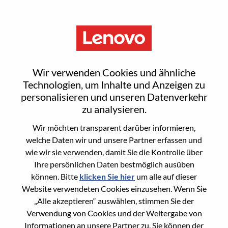
Menu
Sign In or Register for a new
Wir verwenden Cookies und ähnliche
user account
Technologien, um Inhalte und Anzeigen zu
personalisieren und unseren Datenverkehr
zu analysieren.
Wir möchten transparent darüber informieren,
welche Daten wir und unsere Partner erfassen und
wie wir sie verwenden, damit Sie die Kontrolle über
Bereits registrierter Benutzer
Ihre persönlichen Daten bestmöglich ausüben
können. Bitte
klicken Sie hier
um alle auf dieser
Anmeldung
Website verwendeten Cookies einzusehen. Wenn Sie
Nachname
„Alle akzeptieren“ auswählen, stimmen Sie der
Verwendung von Cookies und der Weitergabe von
Informationen an unsere Partner zu. Sie können der