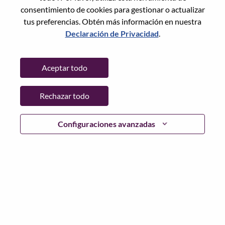
consentimiento de cookies para gestionar o actualizar
tus preferencias. Obtén más información en nuestra
Declaración de Privacidad
.
Contraseña
Aceptar todo
Rechazar todo
Iniciar sesión
¿Has olvidado tu contraseña?
Configuraciones avanzadas
Si eres un solicitante reciente para un puesto vacante
actual, tenemos su correo electrónico guardado en
nuestro sistema; seleccione "¿Olvidó su contraseña?" para
restablecer e iniciar sesión.
Si tienes problemas para iniciar sesión o registrarte como
nuevo usuario, comunícate con nuestro equipo de
recursos humanos en
hrsupport@lenovo.com
con los