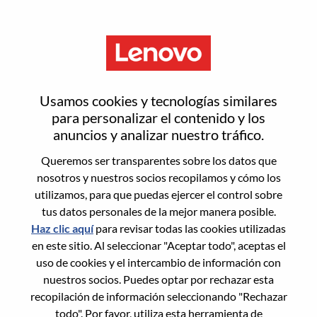
Menú
Inicia sesión o regístrate para
Usamos cookies y tecnologías similares
obtener una nueva cuenta de
para personalizar el contenido y los
anuncios y analizar nuestro tráfico.
usuario
Queremos ser transparentes sobre los datos que
nosotros y nuestros socios recopilamos y cómo los
utilizamos, para que puedas ejercer el control sobre
tus datos personales de la mejor manera posible.
Haz clic aquí
para revisar todas las cookies utilizadas
en este sitio. Al seleccionar "Aceptar todo", aceptas el
Usuario recurrente
uso de cookies y el intercambio de información con
nuestros socios. Puedes optar por rechazar esta
Inicio de sesión
recopilación de información seleccionando "Rechazar
Apellido
todo". Por favor, utiliza esta herramienta de