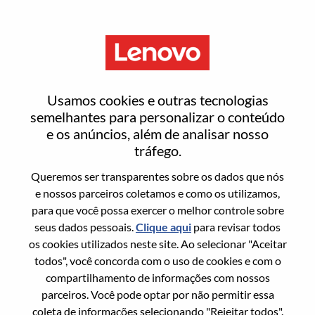
Menu
Entrar ou registrar-se em uma
Usamos cookies e outras tecnologias
nova conta de usuário
semelhantes para personalizar o conteúdo
e os anúncios, além de analisar nosso
tráfego.
Queremos ser transparentes sobre os dados que nós
e nossos parceiros coletamos e como os utilizamos,
para que você possa exercer o melhor controle sobre
Usuário recorrente
seus dados pessoais.
Clique aqui
para revisar todos
os cookies utilizados neste site. Ao selecionar "Aceitar
Sobrenome
todos", você concorda com o uso de cookies e com o
Nome da graduação
compartilhamento de informações com nossos
parceiros. Você pode optar por não permitir essa
coleta de informações selecionando "Rejeitar todos".