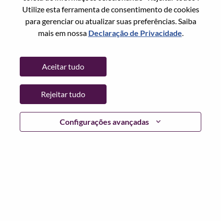
Utilize esta ferramenta de consentimento de cookies
Senha
para gerenciar ou atualizar suas preferências. Saiba
mais em nossa
Declaração de Privacidade
.
Aceitar tudo
Entrar
Rejeitar tudo
Esqueceu sua senha?
Se você é um candidato para uma vaga aberta no
Configurações avançadas
momento, temos seu e-mail salvo em nosso sistema;
selecione "Esqueceu a senha?" para redefinir e fazer login.
Se você estiver tendo problemas para fazer login e/ou
registrar-se como um novo usuário, entre em contato com
nossa equipe de RH em
hrsupport@lenovo.com
com os
detalhes do seu erro e capturas de tela aplicáveis. Inclua
"Problema de login do candidato" no assunto do e-mail.
Um membro de nossa equipe entrará em contato com