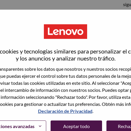
sig
ookies y tecnologías similares para personalizar el 
y los anuncios y analizar nuestro tráfico.
nsparentes sobre los datos que nosotros y nuestros socios recop
que puedas ejercer el control sobre tus datos personales de la mej
visar todas las cookies utilizadas en este sitio. Al seleccionar "Ace
 el intercambio de información con nuestros socios. Puedes optar 
to vacante actual, tenemos su correo electrónico
lvidó su contraseña?" para restablecer e iniciar
 información seleccionando "Rechazar todo". Por favor, utiliza est
ookies para gestionar o actualizar tus preferencias. Obtén más in
Declaración de Privacidad
.
egistrarte como nuevo usuario, comunícate con
support@lenovo.com
con los detalles del error y
ciones avanzadas
Aceptar todo
Recha
ncluye "Problema de inicio de sesión del