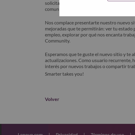
solicitante" en el asunto de su correo elec
comunicará contigo para obtener asistencia 
Nos complace presentarte nuestro nuevo sit
mejoradas que te permitirán: ver tu estado p
empleo, explorar por qué nos encanta trabaj
Community.
Esperamos que te guste el nuevo sitio y te 
actualizaciones. Como usuario recurrente, 
interés por nuevos trabajos o compartir tra
Smarter takes you!
Volver
Lenovo.com
|
Privacidad
|
Términos de uso
|