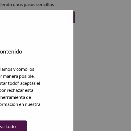
uiendo unos pasos sencillos
Regístrate
contenido
ilamos y cómo los
or manera posible.
ptar todo", aceptas el
por rechazar esta
a herramienta de
formación en nuestra
zar todo