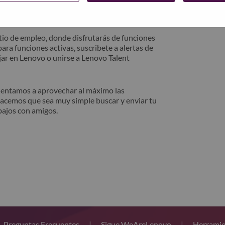
trónico. Un miembro de nuestro equipo se
después de la revisión.
io de empleo, donde disfrutarás de funciones
ara funciones activas, suscribete a alertas de
ar en Lenovo o unirse a Lenovo Talent
alentamos a aprovechar al máximo las
hacemos que sea muy simple buscar y enviar tu
bajos con amigos.
Preguntas Frecuentes
|
Sigue WeAreLenovo
|
Herramie