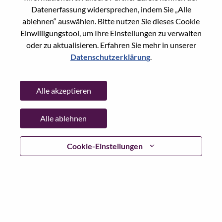
Datenerfassung widersprechen, indem Sie „Alle
Passwort
ablehnen“ auswählen. Bitte nutzen Sie dieses Cookie
Einwilligungstool, um Ihre Einstellungen zu verwalten
oder zu aktualisieren. Erfahren Sie mehr in unserer
Datenschutzerklärung
.
Anmelden
Alle akzeptieren
Passwort vergessen?
Alle ablehnen
Wenn Sie sich erst vor kurzem für eine offene Stelle
beworben haben, haben wir Ihre E-Mail in unserem
System gespeichert; bitte wählen Sie "Passwort
Cookie-Einstellungen
vergessen", um Ihr Passwort zurückzusetzen und sich
einzuloggen.
Wenn Sie Probleme beim Einloggen und/ oder bei der
Registrierung als neuer Benutzer haben, wenden Sie sich
bitte an unser HR-Team unter
hrsupport@lenovo.com
nd
teilen Sie uns die Einzelheiten Ihrer Fehlermeldung sowie