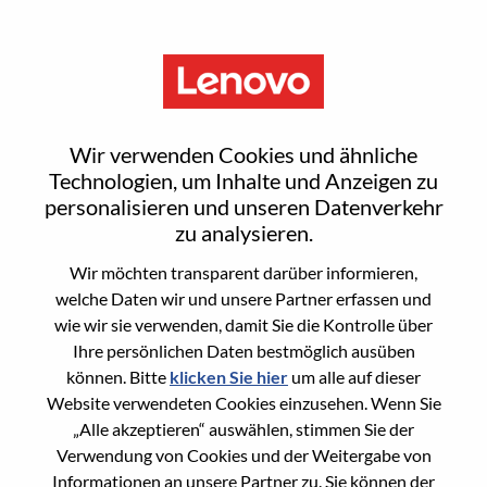
Menu
Sign In or Register for a new
Wir verwenden Cookies und ähnliche
user account
Technologien, um Inhalte und Anzeigen zu
personalisieren und unseren Datenverkehr
zu analysieren.
Wir möchten transparent darüber informieren,
welche Daten wir und unsere Partner erfassen und
wie wir sie verwenden, damit Sie die Kontrolle über
Bereits registrierter Benutzer
Ihre persönlichen Daten bestmöglich ausüben
können. Bitte
klicken Sie hier
um alle auf dieser
Anmeldung
Website verwendeten Cookies einzusehen. Wenn Sie
Nachname
„Alle akzeptieren“ auswählen, stimmen Sie der
Verwendung von Cookies und der Weitergabe von
Informationen an unsere Partner zu. Sie können der