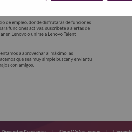
trónico. Un miembro de nuestro equipo se
después de la revisión.
io de empleo, donde disfrutarás de funciones
ara funciones activas, suscribete a alertas de
ar en Lenovo o unirse a Lenovo Talent
alentamos a aprovechar al máximo las
hacemos que sea muy simple buscar y enviar tu
bajos con amigos.
Preguntas Frecuentes
|
Sigue WeAreLenovo
|
Herramie