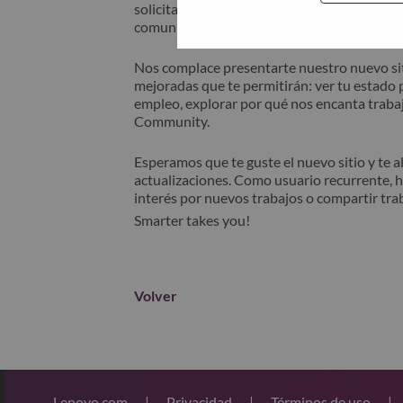
solicitante" en el asunto de su correo elec
comunicará contigo para obtener asistencia 
Nos complace presentarte nuestro nuevo sit
mejoradas que te permitirán: ver tu estado p
empleo, explorar por qué nos encanta trabaj
Community.
Esperamos que te guste el nuevo sitio y te 
actualizaciones. Como usuario recurrente, 
interés por nuevos trabajos o compartir tra
Smarter takes you!
Volver
Lenovo.com
|
Privacidad
|
Términos de uso
|