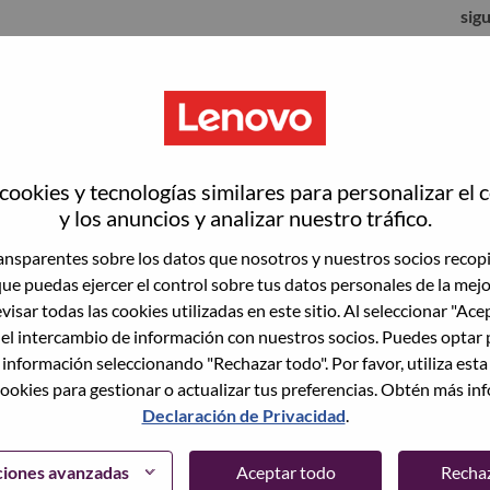
sig
ookies y tecnologías similares para personalizar el 
y los anuncios y analizar nuestro tráfico.
nsparentes sobre los datos que nosotros y nuestros socios recop
que puedas ejercer el control sobre tus datos personales de la mej
visar todas las cookies utilizadas en este sitio. Al seleccionar "Ace
 el intercambio de información con nuestros socios. Puedes optar 
to vacante actual, tenemos su correo electrónico
lvidó su contraseña?" para restablecer e iniciar
 información seleccionando "Rechazar todo". Por favor, utiliza est
ookies para gestionar o actualizar tus preferencias. Obtén más in
Declaración de Privacidad
.
egistrarte como nuevo usuario, comunícate con
support@lenovo.com
con los detalles del error y
ciones avanzadas
Aceptar todo
Recha
ncluye "Problema de inicio de sesión del