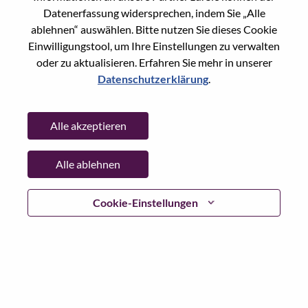
Datenerfassung widersprechen, indem Sie „Alle
Passwort
ablehnen“ auswählen. Bitte nutzen Sie dieses Cookie
Einwilligungstool, um Ihre Einstellungen zu verwalten
oder zu aktualisieren. Erfahren Sie mehr in unserer
Datenschutzerklärung
.
Anmelden
Alle akzeptieren
Passwort vergessen?
Alle ablehnen
Wenn Sie sich erst vor kurzem für eine offene Stelle
beworben haben, haben wir Ihre E-Mail in unserem
System gespeichert; bitte wählen Sie "Passwort
Cookie-Einstellungen
vergessen", um Ihr Passwort zurückzusetzen und sich
einzuloggen.
Wenn Sie Probleme beim Einloggen und/ oder bei der
Registrierung als neuer Benutzer haben, wenden Sie sich
bitte an unser HR-Team unter
hrsupport@lenovo.com
nd
teilen Sie uns die Einzelheiten Ihrer Fehlermeldung sowie