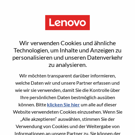
Menu
Sign In or Register for a new
Wir verwenden Cookies und ähnliche
user account
Technologien, um Inhalte und Anzeigen zu
personalisieren und unseren Datenverkehr
zu analysieren.
Wir möchten transparent darüber informieren,
welche Daten wir und unsere Partner erfassen und
wie wir sie verwenden, damit Sie die Kontrolle über
Bereits registrierter Benutzer
Ihre persönlichen Daten bestmöglich ausüben
können. Bitte
klicken Sie hier
um alle auf dieser
Anmeldung
Website verwendeten Cookies einzusehen. Wenn Sie
Nachname
„Alle akzeptieren“ auswählen, stimmen Sie der
Verwendung von Cookies und der Weitergabe von
Informationen an unsere Partner zu. Sie können der