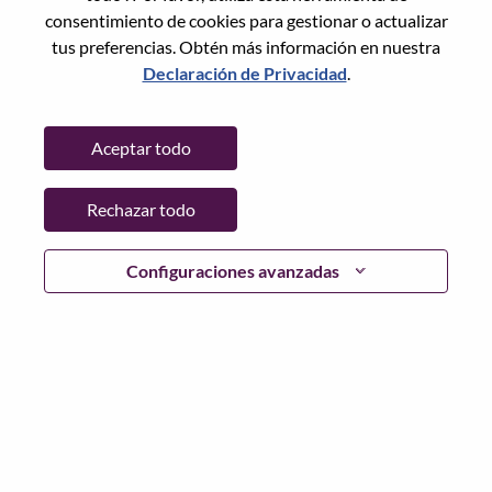
consentimiento de cookies para gestionar o actualizar
tus preferencias. Obtén más información en nuestra
Declaración de Privacidad
.
Contraseña
Aceptar todo
Rechazar todo
Iniciar sesión
¿Has olvidado tu contraseña?
Configuraciones avanzadas
Si eres un solicitante reciente para un puesto vacante
actual, tenemos su correo electrónico guardado en
nuestro sistema; seleccione "¿Olvidó su contraseña?" para
restablecer e iniciar sesión.
Si tienes problemas para iniciar sesión o registrarte como
nuevo usuario, comunícate con nuestro equipo de
recursos humanos en
hrsupport@lenovo.com
con los