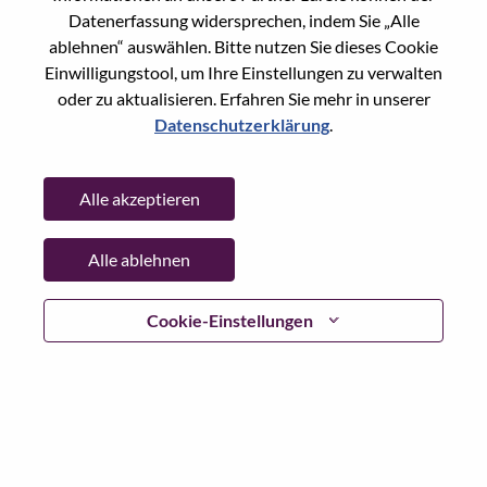
Datenerfassung widersprechen, indem Sie „Alle
Passwort
ablehnen“ auswählen. Bitte nutzen Sie dieses Cookie
Einwilligungstool, um Ihre Einstellungen zu verwalten
oder zu aktualisieren. Erfahren Sie mehr in unserer
Datenschutzerklärung
.
Anmelden
Alle akzeptieren
Passwort vergessen?
Alle ablehnen
Wenn Sie sich erst vor kurzem für eine offene Stelle
beworben haben, haben wir Ihre E-Mail in unserem
System gespeichert; bitte wählen Sie "Passwort
Cookie-Einstellungen
vergessen", um Ihr Passwort zurückzusetzen und sich
einzuloggen.
Wenn Sie Probleme beim Einloggen und/ oder bei der
Registrierung als neuer Benutzer haben, wenden Sie sich
bitte an unser HR-Team unter
hrsupport@lenovo.com
nd
teilen Sie uns die Einzelheiten Ihrer Fehlermeldung sowie