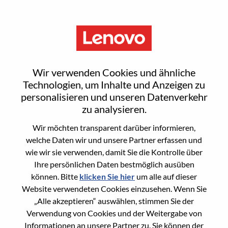
Menu
Sign In or Register for a new
Wir verwenden Cookies und ähnliche
user account
Technologien, um Inhalte und Anzeigen zu
personalisieren und unseren Datenverkehr
zu analysieren.
Wir möchten transparent darüber informieren,
welche Daten wir und unsere Partner erfassen und
wie wir sie verwenden, damit Sie die Kontrolle über
Bereits registrierter Benutzer
Ihre persönlichen Daten bestmöglich ausüben
können. Bitte
klicken Sie hier
um alle auf dieser
Anmeldung
Website verwendeten Cookies einzusehen. Wenn Sie
Nachname
„Alle akzeptieren“ auswählen, stimmen Sie der
Verwendung von Cookies und der Weitergabe von
Informationen an unsere Partner zu. Sie können der