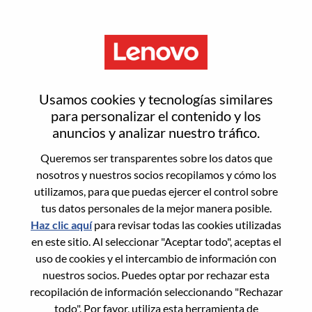
Menú
Inicia sesión o regístrate para
Usamos cookies y tecnologías similares
obtener una nueva cuenta de
para personalizar el contenido y los
anuncios y analizar nuestro tráfico.
usuario
Queremos ser transparentes sobre los datos que
nosotros y nuestros socios recopilamos y cómo los
utilizamos, para que puedas ejercer el control sobre
tus datos personales de la mejor manera posible.
Haz clic aquí
para revisar todas las cookies utilizadas
en este sitio. Al seleccionar "Aceptar todo", aceptas el
Usuario recurrente
uso de cookies y el intercambio de información con
nuestros socios. Puedes optar por rechazar esta
Inicio de sesión
recopilación de información seleccionando "Rechazar
Apellido
todo". Por favor, utiliza esta herramienta de