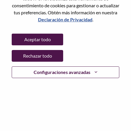
consentimiento de cookies para gestionar o actualizar
tus preferencias. Obtén más información en nuestra
Declaración de Privacidad
.
Contraseña
Aceptar todo
Rechazar todo
Iniciar sesión
¿Has olvidado tu contraseña?
Configuraciones avanzadas
Si eres un solicitante reciente para un puesto vacante
actual, tenemos su correo electrónico guardado en
nuestro sistema; seleccione "¿Olvidó su contraseña?" para
restablecer e iniciar sesión.
Si tienes problemas para iniciar sesión o registrarte como
nuevo usuario, comunícate con nuestro equipo de
recursos humanos en
hrsupport@lenovo.com
con los