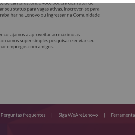
e de carreiras, onde você poderá desfrutar de
r seu status para vagas ativas, inscrever-se para
 trabalhar na Lenovo ou ingressar na Comunidade
 encorajamos a aproveitar ao máximo as
tornamos super simples pesquisar e enviar seu
lhar empregos com amigos.
Perguntas frequentes
|
Siga WeAreLenovo
|
Ferramenta