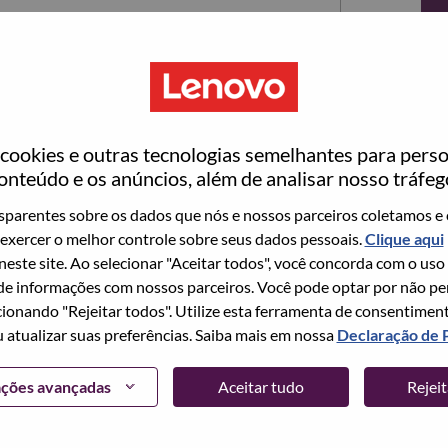
ookies e outras tecnologias semelhantes para perso
onteúdo e os anúncios, além de analisar nosso tráfeg
parentes sobre os dados que nós e nossos parceiros coletamos e 
exercer o melhor controle sobre seus dados pessoais.
Clique aqui
ta no momento, temos seu e-mail salvo em nosso
 neste site. Ao selecionar "Aceitar todos", você concorda com o uso
edefinir e fazer login.
e informações com nossos parceiros. Você pode optar por não perm
ionando "Rejeitar todos". Utilize esta ferramenta de consentimen
login e/ou registrar-se como um novo usuário,
u atualizar suas preferências. Saiba mais em nossa
Declaração de 
 em
hrsupport@lenovo.com
com os detalhes do seu
Problema de login do candidato" no assunto do e-
ações avançadas
Aceitar tudo
Rejei
m contato com você para obter suporte após a