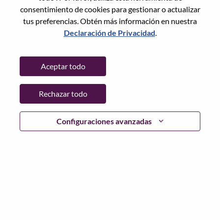
consentimiento de cookies para gestionar o actualizar
tus preferencias. Obtén más información en nuestra
Declaración de Privacidad
.
Contraseña
Aceptar todo
Rechazar todo
Iniciar sesión
¿Has olvidado tu contraseña?
Configuraciones avanzadas
Si eres un solicitante reciente para un puesto vacante
actual, tenemos su correo electrónico guardado en
nuestro sistema; seleccione "¿Olvidó su contraseña?" para
restablecer e iniciar sesión.
Si tienes problemas para iniciar sesión o registrarte como
nuevo usuario, comunícate con nuestro equipo de
recursos humanos en
hrsupport@lenovo.com
con los