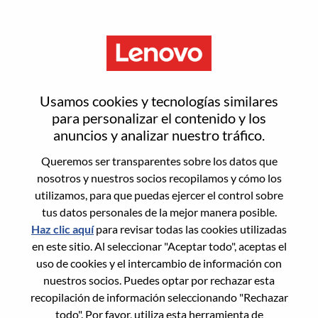
Menú
Inicia sesión o regístrate para
Usamos cookies y tecnologías similares
obtener una nueva cuenta de
para personalizar el contenido y los
anuncios y analizar nuestro tráfico.
usuario
Queremos ser transparentes sobre los datos que
nosotros y nuestros socios recopilamos y cómo los
utilizamos, para que puedas ejercer el control sobre
tus datos personales de la mejor manera posible.
Haz clic aquí
para revisar todas las cookies utilizadas
en este sitio. Al seleccionar "Aceptar todo", aceptas el
Usuario recurrente
uso de cookies y el intercambio de información con
nuestros socios. Puedes optar por rechazar esta
Inicio de sesión
recopilación de información seleccionando "Rechazar
Apellido
todo". Por favor, utiliza esta herramienta de