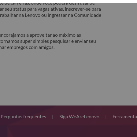
e de carreiras, onde você poderá desfrutar de
r seu status para vagas ativas, inscrever-se para
 trabalhar na Lenovo ou ingressar na Comunidade
 encorajamos a aproveitar ao máximo as
tornamos super simples pesquisar e enviar seu
lhar empregos com amigos.
Perguntas frequentes
|
Siga WeAreLenovo
|
Ferramenta