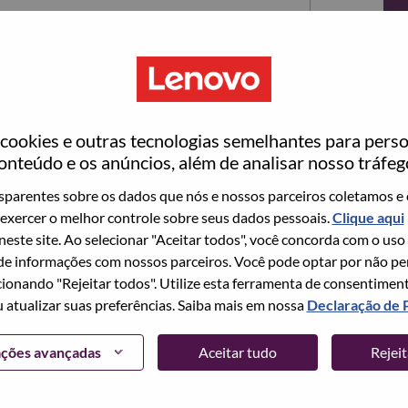
ookies e outras tecnologias semelhantes para perso
onteúdo e os anúncios, além de analisar nosso tráfeg
parentes sobre os dados que nós e nossos parceiros coletamos e 
exercer o melhor controle sobre seus dados pessoais.
Clique aqui
ta no momento, temos seu e-mail salvo em nosso
 neste site. Ao selecionar "Aceitar todos", você concorda com o uso
edefinir e fazer login.
e informações com nossos parceiros. Você pode optar por não perm
ionando "Rejeitar todos". Utilize esta ferramenta de consentimen
login e/ou registrar-se como um novo usuário,
u atualizar suas preferências. Saiba mais em nossa
Declaração de 
 em
hrsupport@lenovo.com
com os detalhes do seu
Problema de login do candidato" no assunto do e-
ações avançadas
Aceitar tudo
Rejei
m contato com você para obter suporte após a