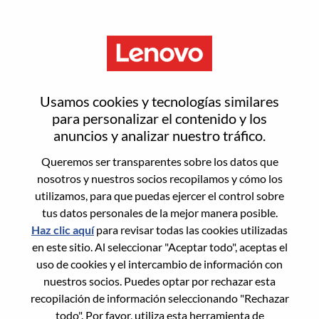
Menú
Inicia sesión o regístrate para
Usamos cookies y tecnologías similares
obtener una nueva cuenta de
para personalizar el contenido y los
anuncios y analizar nuestro tráfico.
usuario
Queremos ser transparentes sobre los datos que
nosotros y nuestros socios recopilamos y cómo los
utilizamos, para que puedas ejercer el control sobre
tus datos personales de la mejor manera posible.
Haz clic aquí
para revisar todas las cookies utilizadas
en este sitio. Al seleccionar "Aceptar todo", aceptas el
Usuario recurrente
uso de cookies y el intercambio de información con
nuestros socios. Puedes optar por rechazar esta
Inicio de sesión
recopilación de información seleccionando "Rechazar
Apellido
todo". Por favor, utiliza esta herramienta de