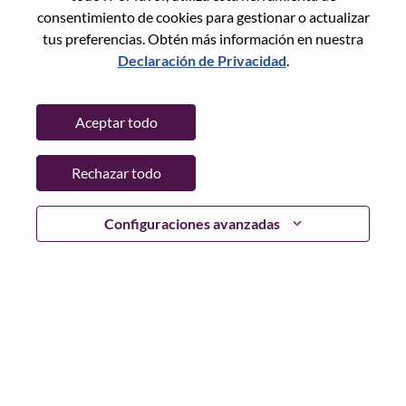
consentimiento de cookies para gestionar o actualizar
tus preferencias. Obtén más información en nuestra
Declaración de Privacidad
.
Contraseña
Aceptar todo
Rechazar todo
Iniciar sesión
¿Has olvidado tu contraseña?
Configuraciones avanzadas
Si eres un solicitante reciente para un puesto vacante
actual, tenemos su correo electrónico guardado en
nuestro sistema; seleccione "¿Olvidó su contraseña?" para
restablecer e iniciar sesión.
Si tienes problemas para iniciar sesión o registrarte como
nuevo usuario, comunícate con nuestro equipo de
recursos humanos en
hrsupport@lenovo.com
con los