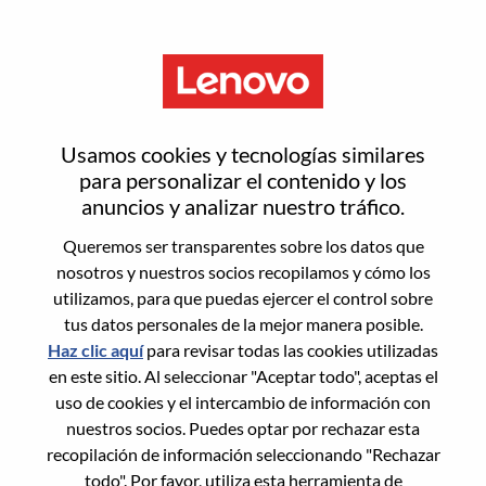
Menú
Restablecer contraseña
Usamos cookies y tecnologías similares
para personalizar el contenido y los
anuncios y analizar nuestro tráfico.
¿Estás seguro de que deseas
Queremos ser transparentes sobre los datos que
restablecer tu contraseña?
nosotros y nuestros socios recopilamos y cómo los
utilizamos, para que puedas ejercer el control sobre
tus datos personales de la mejor manera posible.
Enter the email address associated with your
Haz clic aquí
para revisar todas las cookies utilizadas
account, then click "Continue".
en este sitio. Al seleccionar "Aceptar todo", aceptas el
uso de cookies y el intercambio de información con
Te enviaremos un enlace por correo
nuestros socios. Puedes optar por rechazar esta
electrónico para restablecer tu contraseña.
recopilación de información seleccionando "Rechazar
todo". Por favor, utiliza esta herramienta de