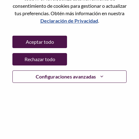
Restablece la contraseña con tu correo electrónico
Correo electrónico
*
consentimiento de cookies para gestionar o actualizar
tus preferencias. Obtén más información en nuestra
Declaración de Privacidad
.
Continuar
Aceptar todo
Volver
Rechazar todo
Configuraciones avanzadas
Lenovo.com
Privacidad
|
Términos de uso
|
Preguntas
Frecuentes
Sigue WeAreLenovo
|
Herramienta
de Consentimiento de Cookies