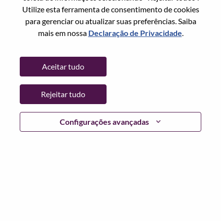
Redefinir senha com seu email
Email
*
Utilize esta ferramenta de consentimento de cookies
para gerenciar ou atualizar suas preferências. Saiba
mais em nossa
Declaração de Privacidade
.
Continuar
Aceitar tudo
Voltar
Rejeitar tudo
Configurações avançadas
Lenovo.com
Privacidade
|
Termos de uso
|
Perguntas
frequentes
Siga WeAreLenovo
|
Ferramenta de
Consentimento de Cookies