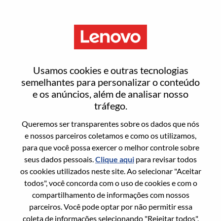
Menu
Redefinir senha
Usamos cookies e outras tecnologias
semelhantes para personalizar o conteúdo
e os anúncios, além de analisar nosso
Tem certeza que deseja redefinir sua
tráfego.
senha?
Queremos ser transparentes sobre os dados que nós
e nossos parceiros coletamos e como os utilizamos,
para que você possa exercer o melhor controle sobre
Enter the email address associated with your
seus dados pessoais.
Clique aqui
para revisar todos
account, then click "Continue".
os cookies utilizados neste site. Ao selecionar "Aceitar
todos", você concorda com o uso de cookies e com o
Vamos enviar por email um link para você
compartilhamento de informações com nossos
redefinir sua senha.
parceiros. Você pode optar por não permitir essa
coleta de informações selecionando "Rejeitar todos".