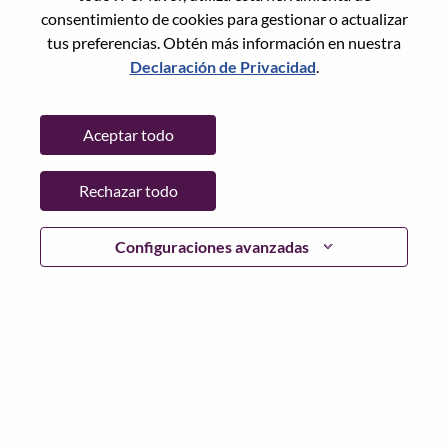
Restablece la contraseña con tu correo electrónico
Correo electrónico
*
consentimiento de cookies para gestionar o actualizar
tus preferencias. Obtén más información en nuestra
Declaración de Privacidad
.
Continuar
Aceptar todo
Volver
Rechazar todo
Configuraciones avanzadas
Lenovo.com
Privacidad
|
Términos de uso
|
Preguntas
Frecuentes
Sigue WeAreLenovo
|
Herramienta
de Consentimiento de Cookies