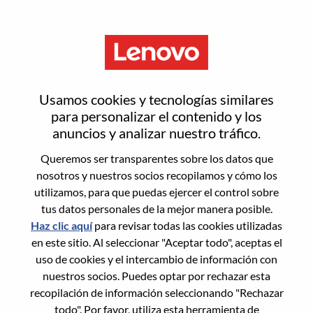
Menú
Restablecer contraseña
Usamos cookies y tecnologías similares
para personalizar el contenido y los
anuncios y analizar nuestro tráfico.
¿Estás seguro de que deseas
Queremos ser transparentes sobre los datos que
restablecer tu contraseña?
nosotros y nuestros socios recopilamos y cómo los
utilizamos, para que puedas ejercer el control sobre
tus datos personales de la mejor manera posible.
Enter the email address associated with your
Haz clic aquí
para revisar todas las cookies utilizadas
account, then click "Continue".
en este sitio. Al seleccionar "Aceptar todo", aceptas el
uso de cookies y el intercambio de información con
Te enviaremos un enlace por correo
nuestros socios. Puedes optar por rechazar esta
electrónico para restablecer tu contraseña.
recopilación de información seleccionando "Rechazar
todo". Por favor, utiliza esta herramienta de